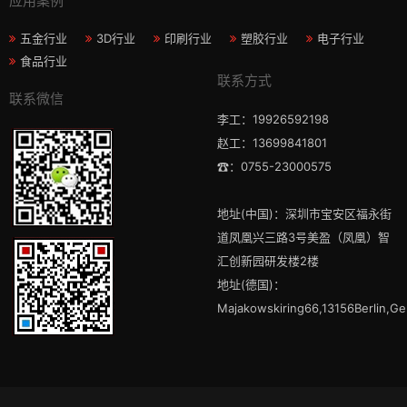
应用案例
五金行业
3D行业
印刷行业
塑胶行业
电子行业
食品行业
联系方式
联系微信
李工：19926592198
赵工：13699841801
☎：0755-23000575
地址(中国)：深圳市宝安区福永街
道凤凰兴三路3号美盈（凤凰）智
汇创新园研发楼2楼
地址(德国)：
Majakowskiring66,13156Berlin,G