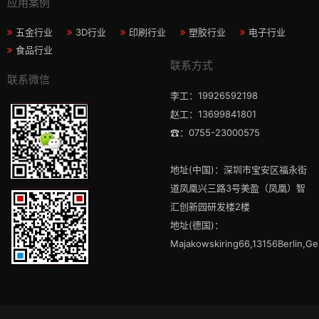
应用案例
五金行业
3D行业
印刷行业
塑胶行业
电子行业
食品行业
联系方式
联系微信
李工：19926592198
赵工：13699841801
☎：0755-23000575
地址(中国)：深圳市宝安区福永街
道凤凰兴三路3号美盈（凤凰）智
汇创新园研发楼2楼
地址(德国)：
Majakowskiring66,13156Berlin,G