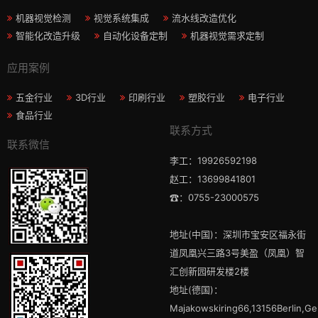
机器视觉检测
视觉系统集成
流水线改造优化
智能化改造升级
自动化设备定制
机器视觉需求定制
应用案例
五金行业
3D行业
印刷行业
塑胶行业
电子行业
食品行业
联系方式
联系微信
李工：19926592198
赵工：13699841801
☎：0755-23000575
地址(中国)：深圳市宝安区福永街
道凤凰兴三路3号美盈（凤凰）智
汇创新园研发楼2楼
地址(德国)：
Majakowskiring66,13156Berlin,G