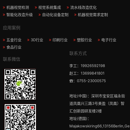
机器视觉检测
视觉系统集成
流水线改造优化
智能化改造升级
自动化设备定制
机器视觉需求定制
应用案例
五金行业
3D行业
印刷行业
塑胶行业
电子行业
食品行业
联系方式
联系微信
李工：19926592198
赵工：13699841801
☎：0755-23000575
地址(中国)：深圳市宝安区福永街
道凤凰兴三路3号美盈（凤凰）智
汇创新园研发楼2楼
地址(德国)：
Majakowskiring66,13156Berlin,G