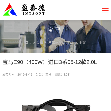
宝马
»
»
»
» 正文
首页
设备
汽车配件
宝马
宝马E90（400W）进口3系05-12款2.0L
发布时间：2019-8-15
分类：
宝马
阅读：1,011