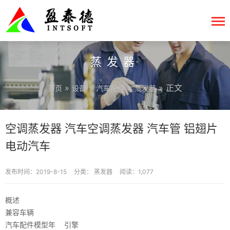
蒸发器
»
»
»
» 正文
首页
设备
汽车配件
蒸发器
空调蒸发器 汽车空调蒸发器 汽车管 铝翅片
电动汽车
发布时间：2019-8-15
分类：
蒸发器
阅读：1,077
概述
兼容车辆
汽车配件
模型
年
引擎