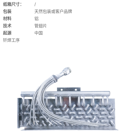
纸箱尺寸：
/
包装
天然包装或客户品牌
材料
铝
技术
管翅片
起源
中国
钎焊工序