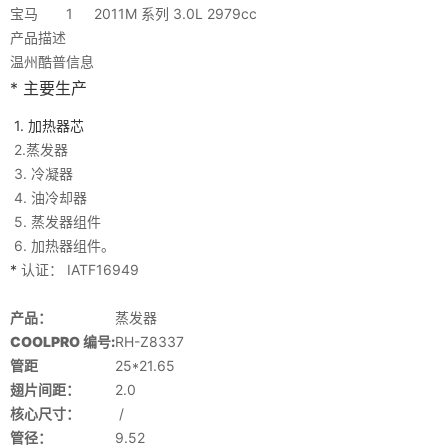
宝马
1
2011
M 系列 3.0L 2979cc
产品描述
温州酷普信息
* 主要生产
1. 加热器芯
2.蒸发器
3. 冷凝器
4. 油冷却器
5. 蒸发器组件
6. 加热器组件。
*
认证：
IATF16949
产品：
蒸发器
COOLPRO 编号:
RH-Z8337
管距
25*21.65
翅片间距：
2.0
核心尺寸：
/
管径：
9.52