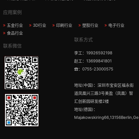
应用案例
五金行业
3D行业
印刷行业
塑胶行业
电子行业
食品行业
联系方式
联系微信
李工：19926592198
赵工：13699841801
☎：0755-23000575
地址(中国)：深圳市宝安区福永街
道凤凰兴三路3号美盈（凤凰）智
汇创新园研发楼2楼
地址(德国)：
Majakowskiring66,13156Berlin,G