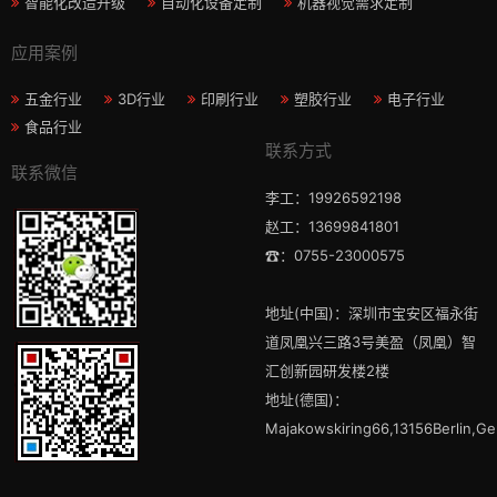
智能化改造升级
自动化设备定制
机器视觉需求定制
应用案例
五金行业
3D行业
印刷行业
塑胶行业
电子行业
食品行业
联系方式
联系微信
李工：19926592198
赵工：13699841801
☎：0755-23000575
地址(中国)：深圳市宝安区福永街
道凤凰兴三路3号美盈（凤凰）智
汇创新园研发楼2楼
地址(德国)：
Majakowskiring66,13156Berlin,G