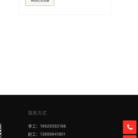
缺陷检测设备
联系方式
李工：19926592198
赵工：13699841801