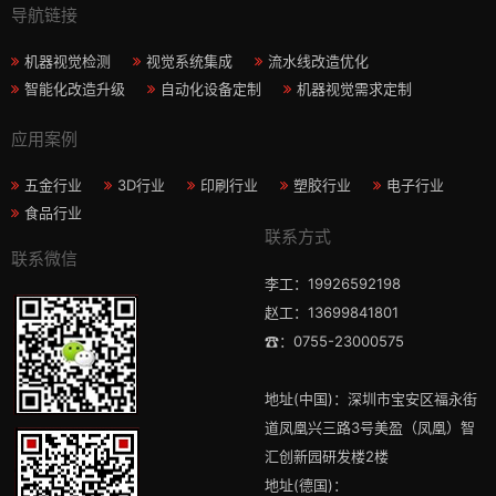
导航链接
机器视觉检测
视觉系统集成
流水线改造优化
智能化改造升级
自动化设备定制
机器视觉需求定制
应用案例
五金行业
3D行业
印刷行业
塑胶行业
电子行业
食品行业
联系方式
联系微信
李工：19926592198
赵工：13699841801
☎：0755-23000575
地址(中国)：深圳市宝安区福永街
道凤凰兴三路3号美盈（凤凰）智
汇创新园研发楼2楼
地址(德国)：