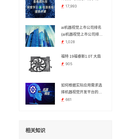
17,993
ai机器视觉上市公司排名
(ai机器视觉上市公司排名
前十)
1,028
福特 19福睿斯1.0T 大扇
905
如何根据实际应用需求选
择机器视觉开发平台的算
法支持
661
相关知识