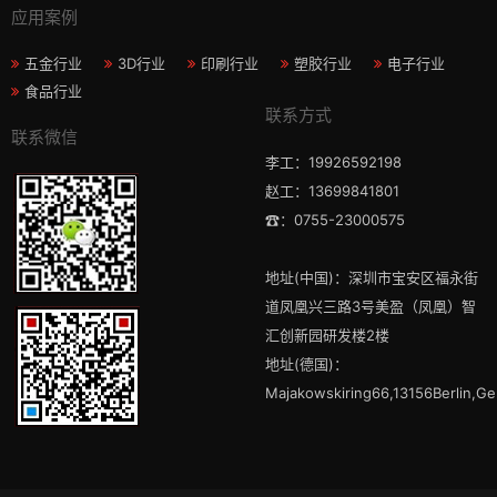
应用案例
五金行业
3D行业
印刷行业
塑胶行业
电子行业
食品行业
联系方式
联系微信
李工：19926592198
赵工：13699841801
☎：0755-23000575
地址(中国)：深圳市宝安区福永街
道凤凰兴三路3号美盈（凤凰）智
汇创新园研发楼2楼
地址(德国)：
Majakowskiring66,13156Berlin,G