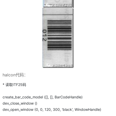
halcon代码：
* 读取ITF25码
create_bar_code_model ([], [], BarCodeHandle)
dev_close_window ()
dev_open_window (0, 0, 120, 300, 'black', WindowHandle)