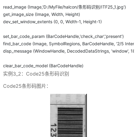
read_image (Image,'D:/MyFile/halcon/条形码识别/ITF25_1.jpg')
get_image_size (Image, Width, Height)
dev_set_window_extents (0, 0, Width-1, Height-1)
set_bar_code_param (BarCodeHandle,'check_char','present')
find_bar_code (Image, SymbolRegions, BarCodeHandle, '2/5 Interl
disp_message (WindowHandle, DecodedDataStrings, 'window', 18, 12,
clear_bar_code_model (BarCodeHandle)
实例3_2：Code25条形码识别
Code25条形码图片：