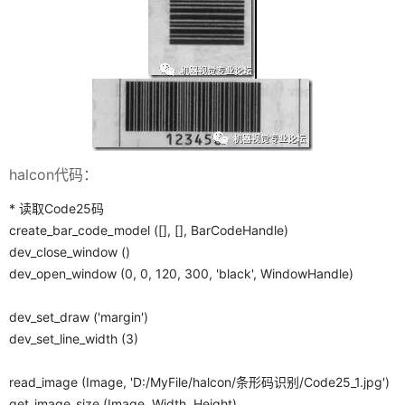
halcon代码：
* 读取Code25码
create_bar_code_model ([], [], BarCodeHandle)
dev_close_window ()
dev_open_window (0, 0, 120, 300, 'black', WindowHandle)
dev_set_draw ('margin')
dev_set_line_width (3)
read_image (Image, 'D:/MyFile/halcon/条形码识别/Code25_1.jpg')
get_image_size (Image, Width, Height)