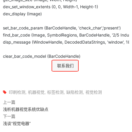
dev_set_window_extents (0, 0, Width-1, Height-1)
dev_display (Image)
set_bar_code_param (BarCodeHandle, 'check_char','present')
find_bar_code (Image, SymbolRegions, BarCodeHandle, '2/5 Indust
disp_message (WindowHandle, DecodedDataStrings, 'window', 18, 12,
clear_bar_code_model (BarCodeHandle)
联系我们
印刷检测
机器视觉
标签检测
缺陷检测
视觉检测
上一篇
浅析机器视觉系统优缺点
下一篇
浅谈“视觉电器”