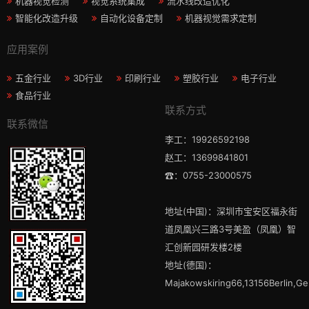
机器视觉检测
视觉系统集成
流水线改造优化
智能化改造升级
自动化设备定制
机器视觉需求定制
应用案例
五金行业
3D行业
印刷行业
塑胶行业
电子行业
食品行业
联系方式
联系微信
李工：19926592198
赵工：13699841801
☎：0755-23000575
地址(中国)：深圳市宝安区福永街
道凤凰兴三路3号美盈（凤凰）智
汇创新园研发楼2楼
地址(德国)：
Majakowskiring66,13156Berlin,G