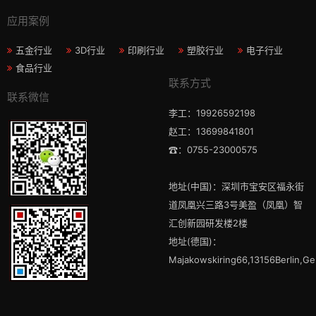
应用案例
五金行业
3D行业
印刷行业
塑胶行业
电子行业
食品行业
联系方式
联系微信
李工：19926592198
赵工：13699841801
☎：0755-23000575
地址(中国)：深圳市宝安区福永街
道凤凰兴三路3号美盈（凤凰）智
汇创新园研发楼2楼
地址(德国)：
Majakowskiring66,13156Berlin,G