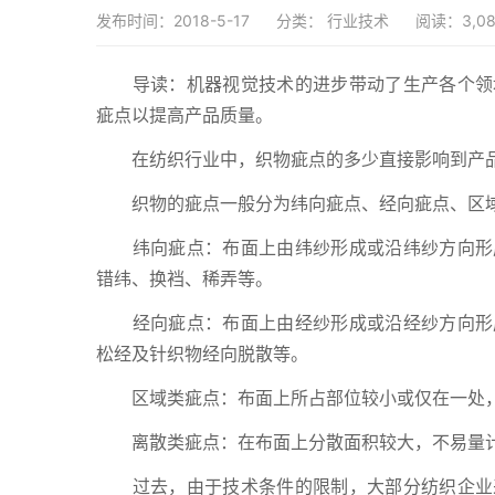
发布时间：2018-5-17
分类：
行业技术
阅读：3,08
导读：机器视觉技术的进步带动了生产各个领域
疵点以提高产品质量。
在纺织行业中，织物疵点的多少直接影响到产品
织物的疵点一般分为纬向疵点、经向疵点、区域
纬向疵点：布面上由纬纱形成或沿纬纱方向形成
错纬、换裆、稀弄等。
经向疵点：布面上由经纱形成或沿经纱方向形成
松经及针织物经向脱散等。
区域类疵点：布面上所占部位较小或仅在一处，
离散类疵点：在布面上分散面积较大，不易量计
过去，由于技术条件的限制，大部分纺织企业采