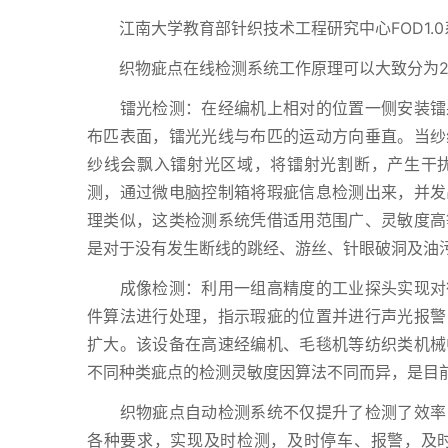
江南大学教育部针织技术工程研究中心FOD1.0
织物疵点在线检测系统工作原理可以大致分为2
镭光检测：在经编机上相对的位置一侧安装镭射
布匹表面，镭光光线与布匹的运动方向垂直。当纱
纱线会飘入镭射光区域，将镭射光割断，产生干
测，通过微电脑控制箱将瑕疵信息检测出来，并发
理类似，这类检测系统凭借适用范围广、灵敏度高
是对于没有发生断线的跳经、游丝、针眼破洞及油
成像检测：利用一组高精度的工业探头实现对待
件算法进行处理，指示瑕疵的位置并进行声光报警
扩大。该设备在高速经编机、毛毯机等纺织类机械
不同种类疵点的检测灵敏度因算法不同而异，是目
织物疵点自动检测系统不仅提升了检测了效率，
各种要求，实现及时检测，及时停车、报警，及