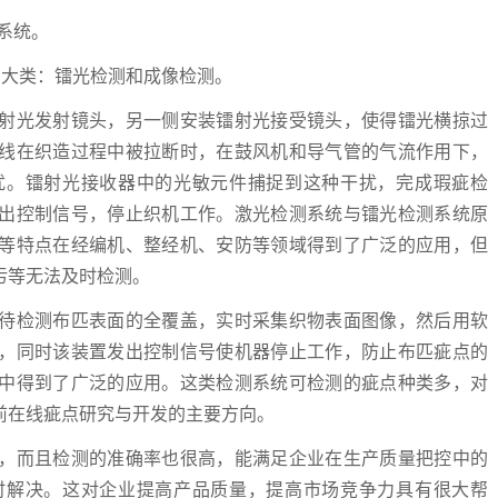
系统。
大类：镭光检测和成像检测。
光发射镜头，另一侧安装镭射光接受镜头，使得镭光横掠过
线在织造过程中被拉断时，在鼓风机和导气管的气流作用下，
扰。镭射光接收器中的光敏元件捕捉到这种干扰，完成瑕疵检
出控制信号，停止织机工作。激光检测系统与镭光检测系统原
等特点在经编机、整经机、安防等领域得到了广泛的应用，但
污等无法及时检测。
检测布匹表面的全覆盖，实时采集织物表面图像，然后用软
，同时该装置发出控制信号使机器停止工作，防止布匹疵点的
中得到了广泛的应用。这类检测系统可检测的疵点种类多，对
前在线疵点研究与开发的主要方向。
而且检测的准确率也很高，能满足企业在生产质量把控中的
时解决。这对企业提高产品质量，提高市场竞争力具有很大帮