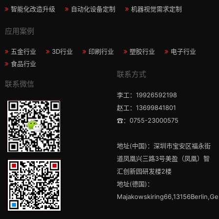
智能化改造升级
自动化设备定制
机器视觉需求定制
应用案例
五金行业
3D行业
印刷行业
塑胶行业
电子行业
食品行业
联系方式
联系微信
李工：19926592198
赵工：13699841801
☎：0755-23000575
地址(中国)：深圳市宝安区福永街
道凤凰兴三路3号美盈（凤凰）智
汇创新园研发楼2楼
地址(德国)：
Majakowskiring66,13156Berlin,G