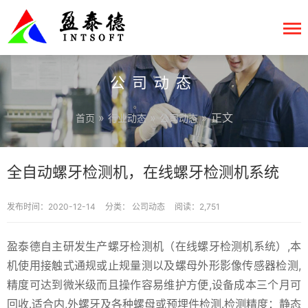
公司动态
»
»
» 正文
首页
行业动态
公司动态
全自动螺牙检测机，在线螺牙检测机系统
发布时间：2020-12-14
分类：
公司动态
阅读：2,751
盈泰德自主研发生产螺牙检测机（在线螺牙检测机系统）,本
机使用接触式通规或止规量测以及螺母外形影像传感器检测,
精度可达到微米级而且操作容易维护方便,设备成本三个月可
回收.适合内,外螺牙及各种螺母或预埋件检测.检测精度：静态