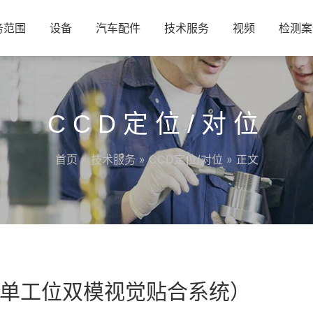
务范围
设备
汽车配件
技术服务
视频
检测案
CCD定位/对位
首页
»
技术服务
»
CCD定位/对位
» 正文
单工位双模视觉贴合系统）