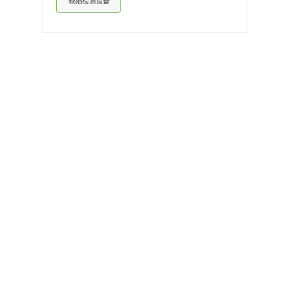
缺陷检测设备