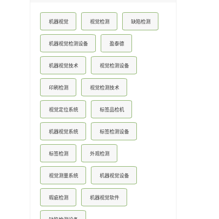
机器视觉
视觉检测
缺陷检测
机器视觉检测设备
盈泰德
机器视觉技术
视觉检测设备
印刷检测
视觉检测技术
视觉定位系统
标签品检机
机器视觉系统
标签检测设备
标签检测
外观检测
视觉测量系统
机器视觉设备
瑕疵检测
机器视觉软件