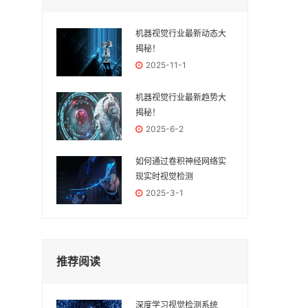
机器视觉行业最新动态大
揭秘！
2025-11-1
机器视觉行业最新趋势大
揭秘！
2025-6-2
如何通过卷积神经网络实
现实时视觉检测
2025-3-1
推荐阅读
深度学习视觉检测系统