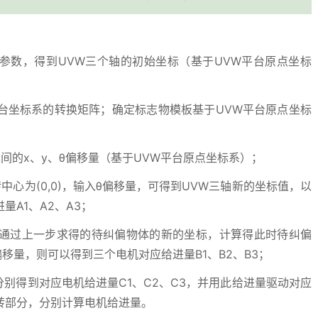
参数，得到UVW三个轴的初始坐标（基于UVW平台原点坐标
台坐标系的转换矩阵；确定标志物模板基于UVW平台原点坐标
间的x、y、θ偏移量（基于UVW平台原点坐标系）；
心为(0,0)，输入θ偏移量，可得到UVW三轴新的坐标值，以
A1、A2、A3；
外通过上一步求得的待纠偏物体的新的坐标，计算得此时待纠偏
偏移量，则可以得到三个电机对应给进量B1、B2、B3；
分别得到对应电机给进量C1、C2、C3，并用此给进量驱动对应
转部分，分别计算电机给进量。