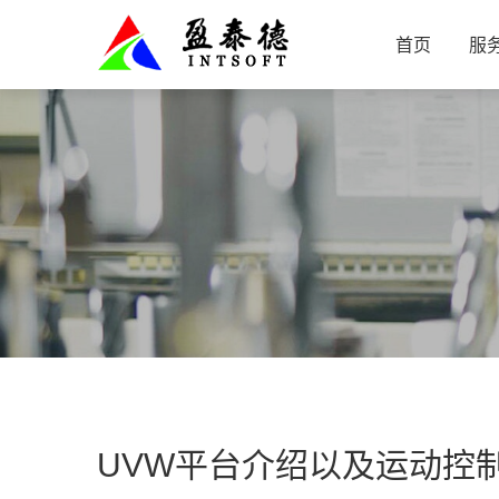
首页
服
UVW平台介绍以及运动控