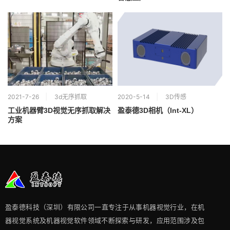
2021-7-26
3d无序抓取
2020-5-14
3D传感
工业机器臂3D视觉无序抓取解决
盈泰德3D相机（Int-XL）
方案
盈泰德科技（深圳）有限公司一直专注于从事机器视觉行业，在机
器视觉系统及机器视觉软件领域不断探索与研发​，应用范围涉及包