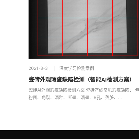
2021-8-31
深度学习检测案例
瓷砖外观瑕疵缺陷检测（智能AI检测方案）
瓷砖AI外观瑕疵缺陷检测方案 瓷砖产线常见瑕疵缺陷： 
粉团、角裂、滴釉、断墨、滴墨、B孔、落脏、…