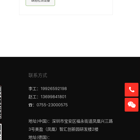
缺陷检测设备
联系方式
李工：19926592198
赵工：13699841801
☎：0755-23000575
地址(中国)：深圳市宝安区福永街道凤凰兴三路
3号美盈（凤凰）智汇创新园研发楼2楼
地址(德国)：