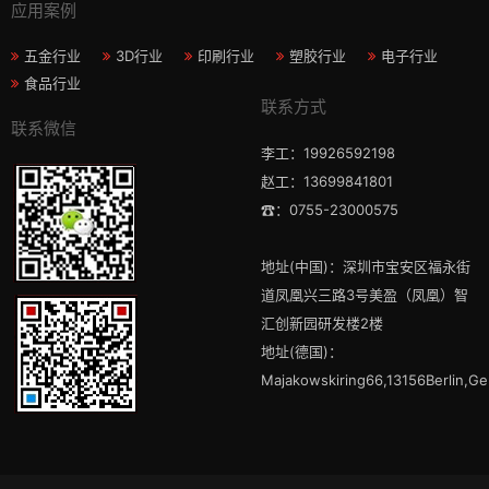
应用案例
五金行业
3D行业
印刷行业
塑胶行业
电子行业
食品行业
联系方式
联系微信
李工：19926592198
赵工：13699841801
☎：0755-23000575
地址(中国)：深圳市宝安区福永街
道凤凰兴三路3号美盈（凤凰）智
汇创新园研发楼2楼
地址(德国)：
Majakowskiring66,13156Berlin,G