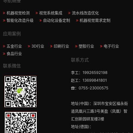
导航链接
机器视觉检测
视觉系统集成
流水线改造优化
智能化改造升级
自动化设备定制
机器视觉需求定制
应用案例
五金行业
3D行业
印刷行业
塑胶行业
电子行业
食品行业
联系方式
联系微信
李工：19926592198
赵工：13699841801
☎：0755-23000575
地址(中国)：深圳市宝安区福永街
道凤凰兴三路3号美盈（凤凰）智
汇创新园研发楼2楼
地址(德国)：