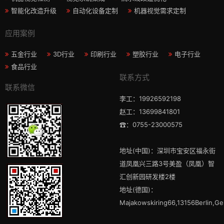
智能化改造升级
自动化设备定制
机器视觉需求定制
应用案例
五金行业
3D行业
印刷行业
塑胶行业
电子行业
食品行业
联系方式
联系微信
李工：19926592198
赵工：13699841801
☎：0755-23000575
地址(中国)：深圳市宝安区福永街
道凤凰兴三路3号美盈（凤凰）智
汇创新园研发楼2楼
地址(德国)：
Majakowskiring66,13156Berlin,G